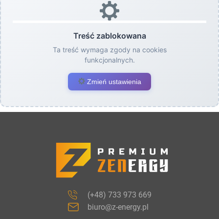
Treść zablokowana
Ta treść wymaga zgody na cookies
funkcjonalnych.
Zmień ustawienia
(+48) 733 973 669
biuro@z-energy.pl