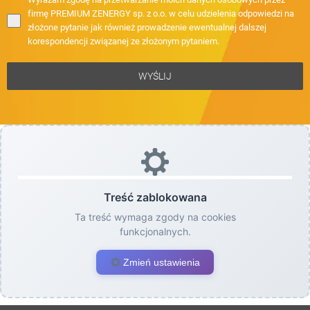
firmę PREMIUM ZENERGY sp. z o.o. w celu udzielenia odpowiedzi na
złożone pytanie jak również prowadzenie ewentualnej dalszej
korespondencji związanej ze złożonym pytaniem.
WYŚLIJ
Treść zablokowana
Ta treść wymaga zgody na cookies
funkcjonalnych.
Zmień ustawienia