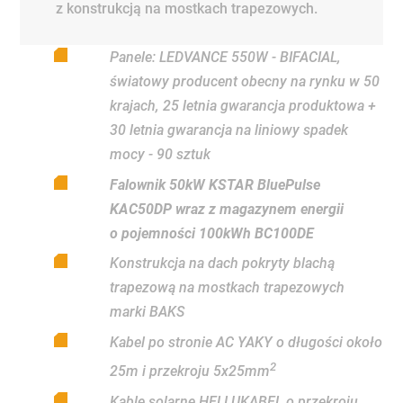
z konstrukcją na mostkach trapezowych.
Panele: LEDVANCE 550W - BIFACIAL,
światowy producent obecny na rynku w 50
krajach, 25 letnia gwarancja produktowa +
30 letnia gwarancja na liniowy spadek
mocy - 90 sztuk
Falownik 50kW KSTAR BluePulse
KAC50DP wraz z magazynem energii
o pojemności 100kWh BC100DE
Konstrukcja na dach pokryty blachą
trapezową na mostkach trapezowych
marki BAKS
Kabel po stronie AC YAKY o długości około
2
25m i przekroju 5x25mm
Kable solarne HELLUKABEL o przekroju