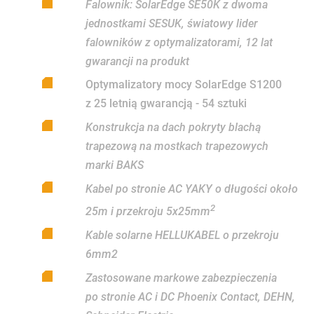
Falownik: SolarEdge SE50K z dwoma
jednostkami SESUK, światowy lider
falowników z optymalizatorami, 12 lat
gwarancji na produkt
Optymalizatory mocy SolarEdge S1200
z 25 letnią gwarancją - 54 sztuki
Konstrukcja na dach pokryty blachą
trapezową na mostkach trapezowych
marki BAKS
Kabel po stronie AC YAKY o długości około
2
25m i przekroju 5x25mm
Kable solarne HELLUKABEL o przekroju
6mm2
Zastosowane markowe zabezpieczenia
po stronie AC i DC Phoenix Contact, DEHN,