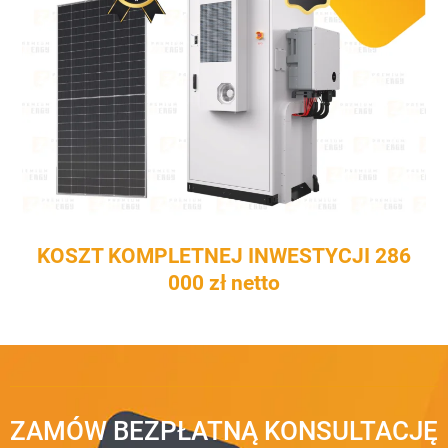
KOSZT KOMPLETNEJ INWESTYCJI 286
000 zł netto
ZAMÓW BEZPŁATNĄ KONSULTACJĘ