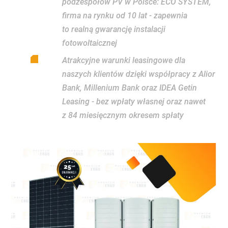
podzespołów PV w Polsce: ECO SYSTEM,
firma na rynku od 10 lat - zapewnia
to realną gwarancję instalacji
fotowoltaicznej
Atrakcyjne warunki leasingowe dla
naszych klientów dzięki współpracy z Alior
Bank, Millenium Bank oraz IDEA Getin
Leasing - bez wpłaty własnej oraz nawet
z 84 miesięcznym okresem spłaty