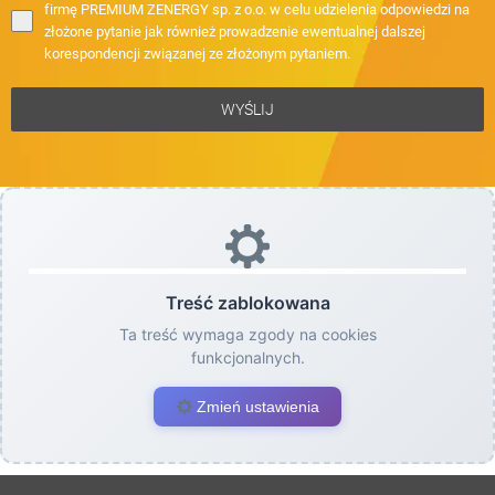
firmę PREMIUM ZENERGY sp. z o.o. w celu udzielenia odpowiedzi na
złożone pytanie jak również prowadzenie ewentualnej dalszej
korespondencji związanej ze złożonym pytaniem.
WYŚLIJ
Treść zablokowana
Ta treść wymaga zgody na cookies
funkcjonalnych.
Zmień ustawienia