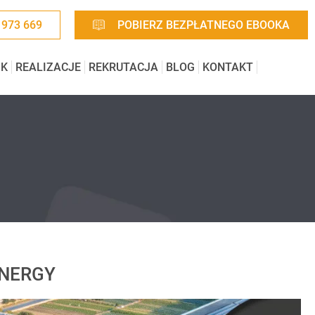
 973 669
POBIERZ BEZPŁATNEGO EBOOKA
IK
REALIZACJE
REKRUTACJA
BLOG
KONTAKT
ZENERGY