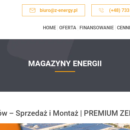
biuro@z-energy.pl
(+48) 733
HOME
OFERTA
FINANSOWANIE
CENN
MAGAZYNY ENERGII
mów – Sprzedaż i Montaż | PREMIUM 