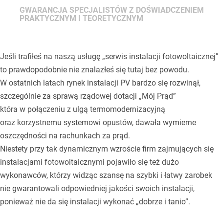
GWARANCJA SPECJALISTÓW Z DOŚWIADCZENIEM
PRAKTYCZNYM I TEORETYCZNYM
Jeśli trafiłeś na naszą usługę „serwis instalacji fotowoltaicznej”
to prawdopodobnie nie znalazłeś się tutaj bez powodu.
W ostatnich latach rynek instalacji PV bardzo się rozwinął,
szczególnie za sprawą rządowej dotacji „Mój Prąd”
która w połączeniu z ulgą termomodernizacyjną
oraz korzystnemu systemowi opustów, dawała wymierne
oszczędności na rachunkach za prąd.
Niestety przy tak dynamicznym wzroście firm zajmujących się
instalacjami fotowoltaicznymi pojawiło się też dużo
wykonawców, którzy widząc szansę na szybki i łatwy zarobek
nie gwarantowali odpowiedniej jakości swoich instalacji,
ponieważ nie da się instalacji wykonać „dobrze i tanio”.