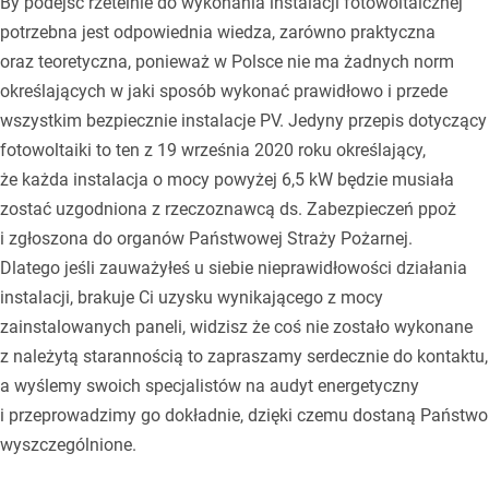
By podejść rzetelnie do wykonania instalacji fotowoltaicznej
potrzebna jest odpowiednia wiedza, zarówno praktyczna
oraz teoretyczna, ponieważ w Polsce nie ma żadnych norm
określających w jaki sposób wykonać prawidłowo i przede
wszystkim bezpiecznie instalacje PV. Jedyny przepis dotyczący
fotowoltaiki to ten z 19 września 2020 roku określający,
że każda instalacja o mocy powyżej 6,5 kW będzie musiała
zostać uzgodniona z rzeczoznawcą ds. Zabezpieczeń ppoż
i zgłoszona do organów Państwowej Straży Pożarnej.
Dlatego jeśli zauważyłeś u siebie nieprawidłowości działania
instalacji, brakuje Ci uzysku wynikającego z mocy
zainstalowanych paneli, widzisz że coś nie zostało wykonane
z należytą starannością to zapraszamy serdecznie do kontaktu,
a wyślemy swoich specjalistów na audyt energetyczny
i przeprowadzimy go dokładnie, dzięki czemu dostaną Państwo
wyszczególnione.