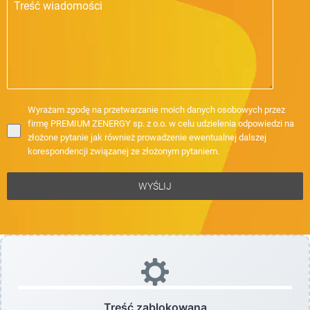
Wyrażam zgodę na przetwarzanie moich danych osobowych przez
firmę PREMIUM ZENERGY sp. z o.o. w celu udzielenia odpowiedzi na
złożone pytanie jak również prowadzenie ewentualnej dalszej
korespondencji związanej ze złożonym pytaniem.
WYŚLIJ
Treść zablokowana