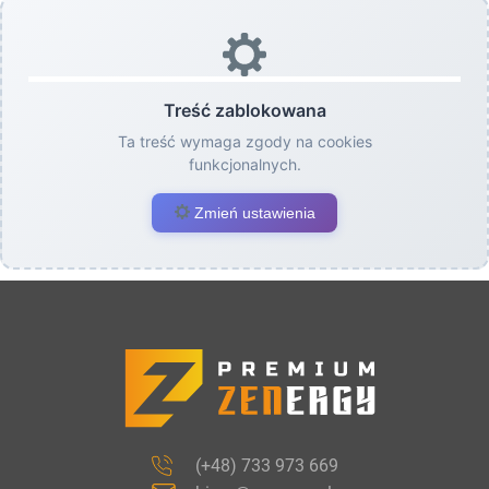
Treść zablokowana
Ta treść wymaga zgody na cookies
funkcjonalnych.
Zmień ustawienia
(+48) 733 973 669