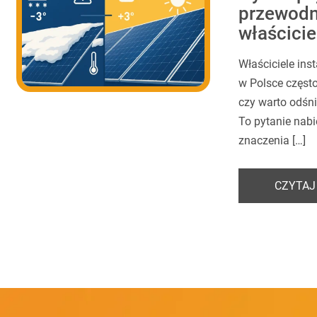
przewodn
właściciel
Właściciele ins
w Polsce często
czy warto odśn
To pytanie nab
znaczenia […]
CZYTAJ