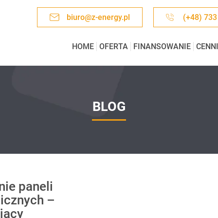
biuro@z-energy.pl
(+48) 733
HOME
OFERTA
FINANSOWANIE
CENN
BLOG
ie paneli
aicznych –
jący