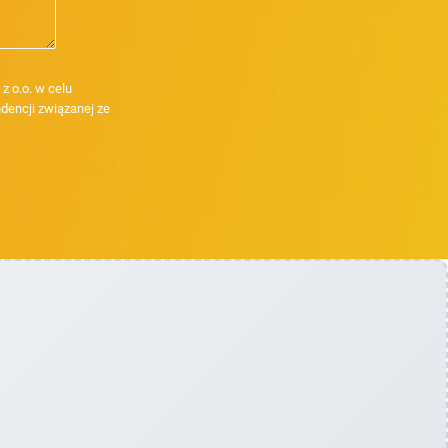
 o.o. w celu
dencji związanej ze