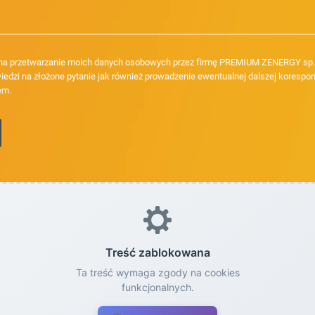
a przetwarzanie moich danych osobowych przez firmę PREMIUM ZENERGY sp. z
iedzi na złożone pytanie jak również prowadzenie ewentualnej dalszej korespon
em.
Treść zablokowana
Ta treść wymaga zgody na cookies
funkcjonalnych.