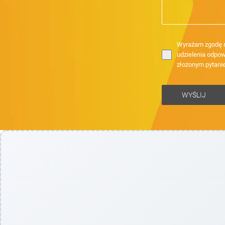
Wyrażam zgodę n
udzielenia odpow
złożonym pytani
WYŚLIJ