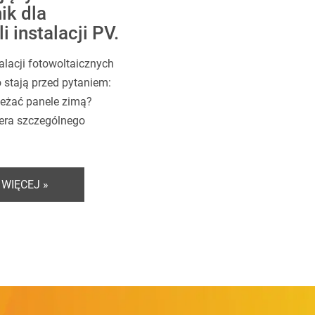
ik dla
i instalacji PV.
talacji fotowoltaicznych
 stają przed pytaniem:
ieżać panele zimą?
iera szczególnego
 WIĘCEJ »