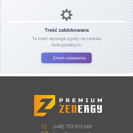
Treść zablokowana
Ta treść wymaga zgody na cookies
funkcjonalnych.
Zmień ustawienia
(+48) 733 973 669