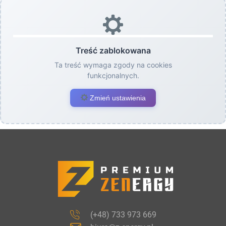
Treść zablokowana
Ta treść wymaga zgody na cookies
funkcjonalnych.
Zmień ustawienia
(+48) 733 973 669