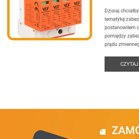
Dzisiaj chciał
tematykę zabez
postanowiłem o
pomiędzy zabez
prądu zmienneg
CZYTAJ
ZAMÓ