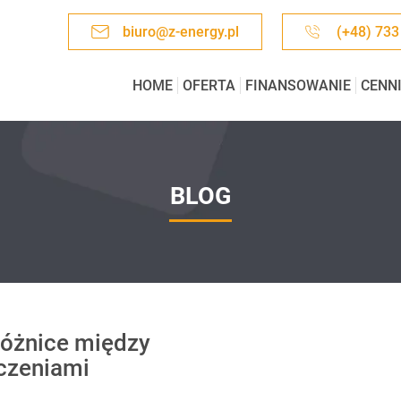
biuro@z-energy.pl
(+48) 733
HOME
OFERTA
FINANSOWANIE
CENN
BLOG
różnice między
czeniami