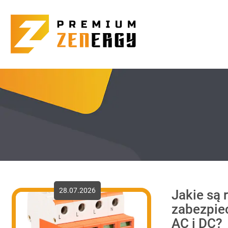
28.07.2026
Jakie są 
zabezpie
AC i DC?