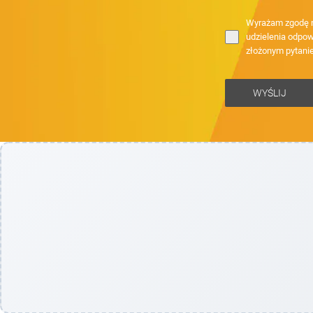
Wyrażam zgodę n
udzielenia odpow
złożonym pytani
WYŚLIJ