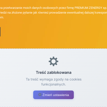
a przetwarzanie moich danych osobowych przez firmę PREMIUM ZENERGY sp. z
iedzi na złożone pytanie jak również prowadzenie ewentualnej dalszej korespon
em.
Treść zablokowana
Ta treść wymaga zgody na cookies
funkcjonalnych.
Zmień ustawienia