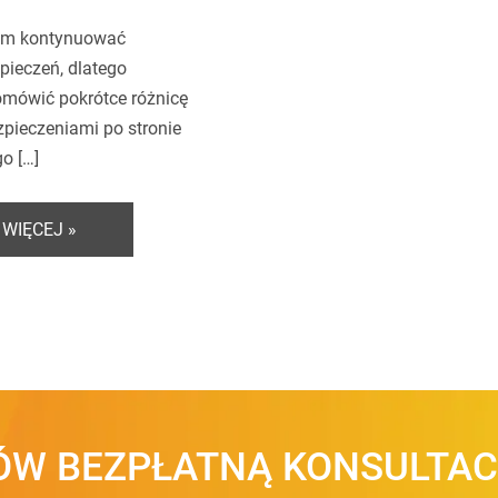
bym kontynuować
pieczeń, dlatego
mówić pokrótce różnicę
pieczeniami po stronie
o […]
 WIĘCEJ »
W BEZPŁATNĄ KONSULTAC