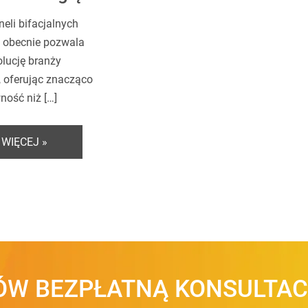
eli bifacjalnych
 obecnie pozwala
lucję branży
, oferując znacząco
ność niż […]
 WIĘCEJ »
W BEZPŁATNĄ KONSULTAC