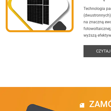
Technologia pan
(dwustronnych)
na znaczną ewo
fotowoltaicznej
wyższą efektyw
CZYTAJ
ZAMÓ