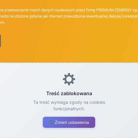
a przetwarzanie moich danych osobowych przez firmę PREMIUM ZENERGY sp. z
iedzi na złożone pytanie jak również prowadzenie ewentualnej dalszej korespon
em.
Treść zablokowana
Ta treść wymaga zgody na cookies
funkcjonalnych.
Zmień ustawienia