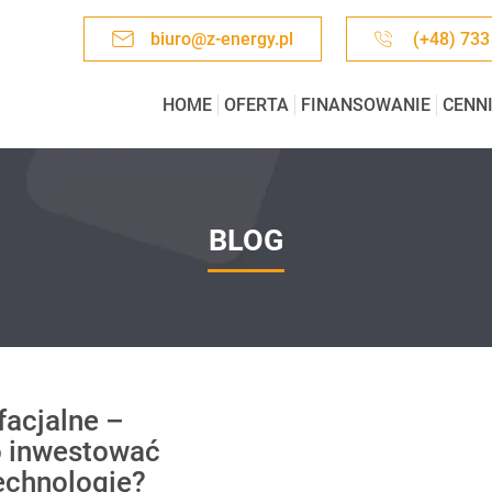
biuro@z-energy.pl
(+48) 733
HOME
OFERTA
FINANSOWANIE
CENN
BLOG
facjalne –
o inwestować
echnologię?