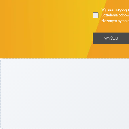
Wyrażam zgodę n
udzielenia odpow
złożonym pytani
WYŚLIJ