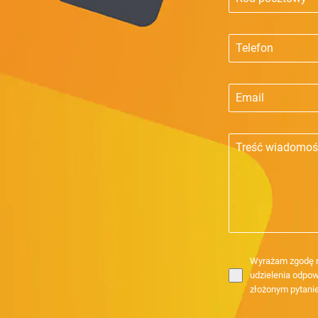
Wyrażam zgodę n
udzielenia odpow
złożonym pytani