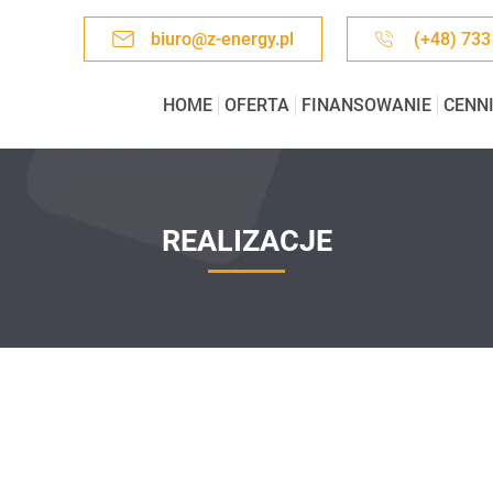
biuro@z-energy.pl
(+48) 733
HOME
OFERTA
FINANSOWANIE
CENN
REALIZACJE