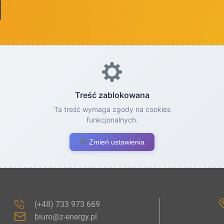
Treść zablokowana
Ta treść wymaga zgody na cookies
funkcjonalnych.
Zmień ustawienia
(+48) 733 973 669
biuro@z-energy.pl