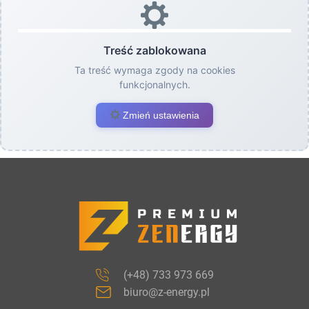
Treść zablokowana
Ta treść wymaga zgody na cookies
funkcjonalnych.
Zmień ustawienia
(+48) 733 973 669
biuro@z-energy.pl