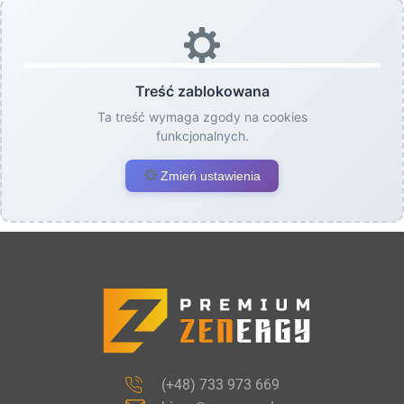
Treść zablokowana
Ta treść wymaga zgody na cookies
funkcjonalnych.
Zmień ustawienia
(+48) 733 973 669