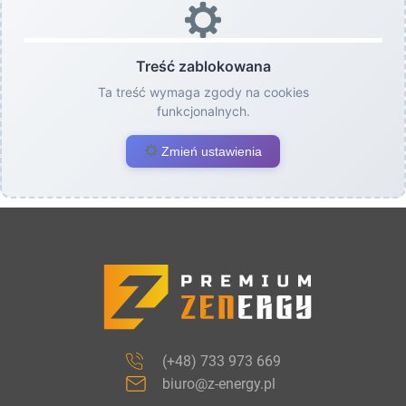
Treść zablokowana
Ta treść wymaga zgody na cookies
funkcjonalnych.
Zmień ustawienia
(+48) 733 973 669
biuro@z-energy.pl