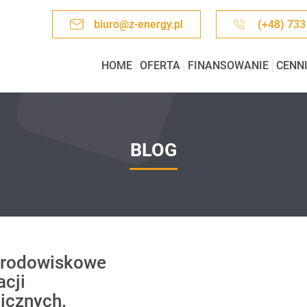
biuro@z-energy.pl
(+48) 733
HOME
OFERTA
FINANSOWANIE
CENN
BLOG
środowiskowe
acji
icznych.