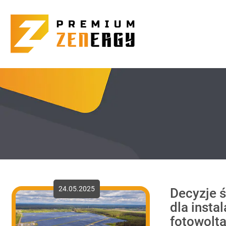
24.05.2025
Decyzje 
dla instal
fotowolta