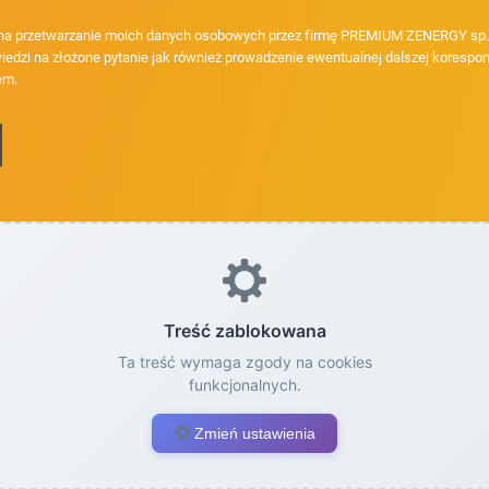
a przetwarzanie moich danych osobowych przez firmę PREMIUM ZENERGY sp. z
iedzi na złożone pytanie jak również prowadzenie ewentualnej dalszej korespon
em.
Treść zablokowana
Ta treść wymaga zgody na cookies
funkcjonalnych.
Zmień ustawienia