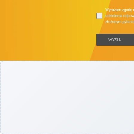
Wyrażam zgodę n
udzielenia odpow
złożonym pytani
WYŚLIJ