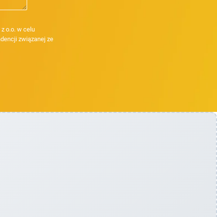
 o.o. w celu
dencji związanej ze