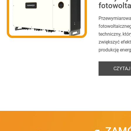
fotowolt
Przewymiarowan
fotowoltaiczneg
techniczny, kt
zwiększyć efek
produkcję energi
CZYTAJ
ZAMÓ