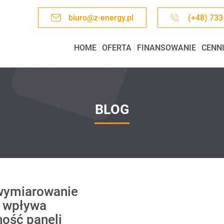
biuro@z-energy.pl
(+48) 733
HOME
OFERTA
FINANSOWANIE
CENN
BLOG
wymiarowanie
a wpływa
ność paneli