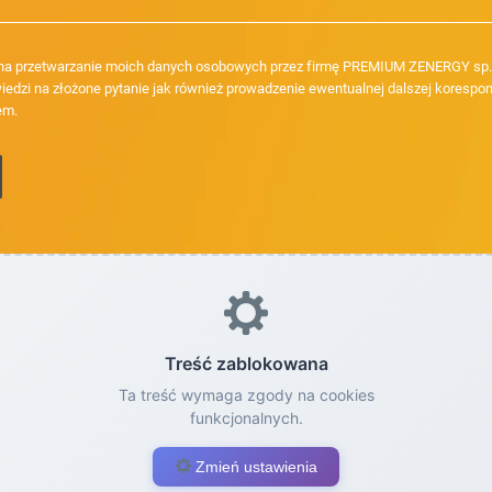
a przetwarzanie moich danych osobowych przez firmę PREMIUM ZENERGY sp. z
iedzi na złożone pytanie jak również prowadzenie ewentualnej dalszej korespon
em.
Treść zablokowana
Ta treść wymaga zgody na cookies
funkcjonalnych.
Zmień ustawienia