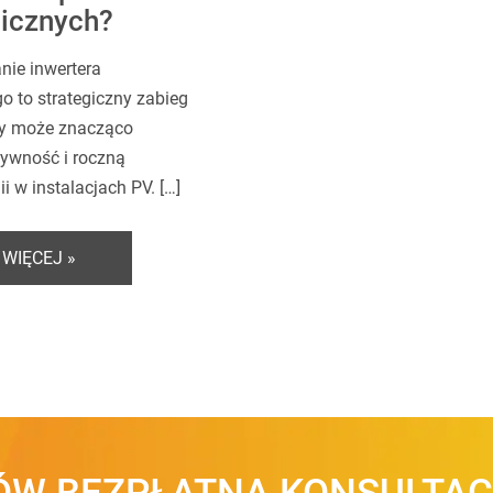
aicznych?
ie inwertera
o to strategiczny zabieg
óry może znacząco
tywność i roczną
i w instalacjach PV. […]
 WIĘCEJ »
W BEZPŁATNĄ KONSULTAC