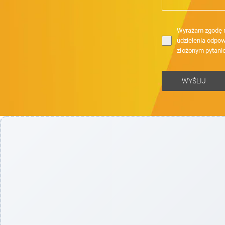
Wyrażam zgodę n
udzielenia odpow
złożonym pytani
WYŚLIJ