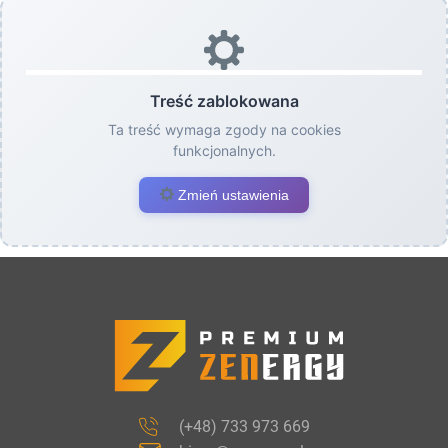
Treść zablokowana
Ta treść wymaga zgody na cookies
funkcjonalnych.
Zmień ustawienia
(+48) 733 973 669