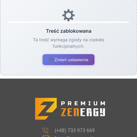
Treść zablokowana
Ta treść wymaga zgody na cookies
funkcjonalnych.
Zmień ustawienia
(+48) 733 973 669