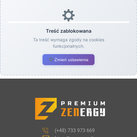
Treść zablokowana
Ta treść wymaga zgody na cookies
funkcjonalnych.
Zmień ustawienia
(+48) 733 973 669