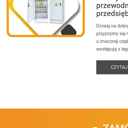
przewodn
przedsię
Dzisiaj na dobr
przyjrzymy się 
u znacznej częś
występują z teg
CZYTAJ