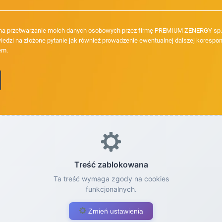
a przetwarzanie moich danych osobowych przez firmę PREMIUM ZENERGY sp. z
iedzi na złożone pytanie jak również prowadzenie ewentualnej dalszej korespon
em.
Treść zablokowana
Ta treść wymaga zgody na cookies
funkcjonalnych.
Zmień ustawienia