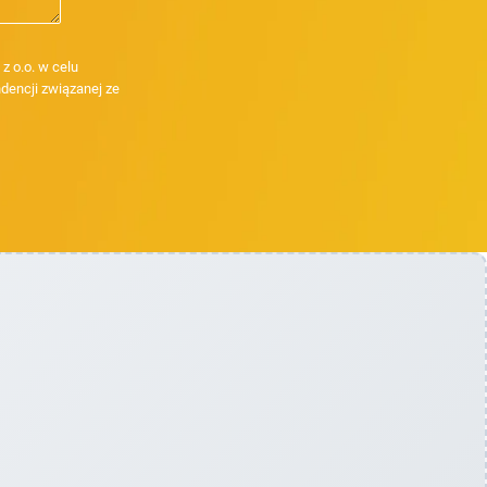
 o.o. w celu
dencji związanej ze