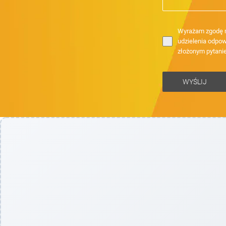
Wyrażam zgodę n
udzielenia odpow
złożonym pytani
WYŚLIJ