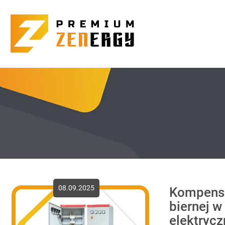
08.09.2025
Kompens
biernej w
elektryc