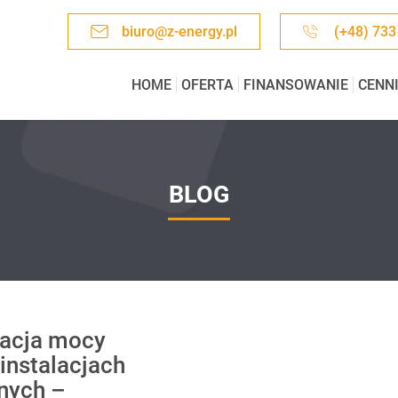
biuro@z-energy.pl
(+48) 733
HOME
OFERTA
FINANSOWANIE
CENN
BLOG
acja mocy
 instalacjach
znych –