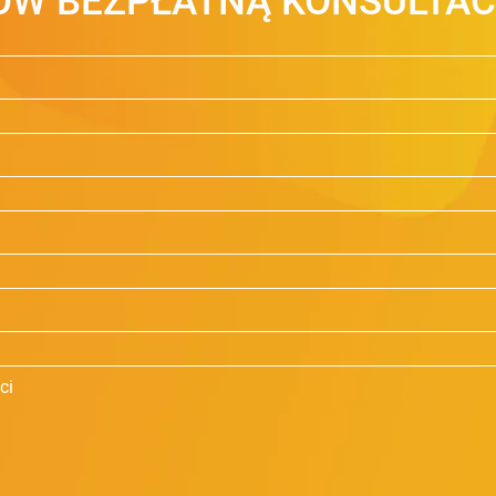
W BEZPŁATNĄ KONSULTAC