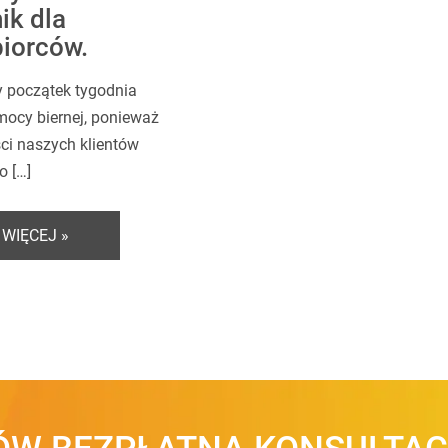
ik dla
biorców.
y początek tygodnia
mocy biernej, ponieważ
ci naszych klientów
o […]
 WIĘCEJ »