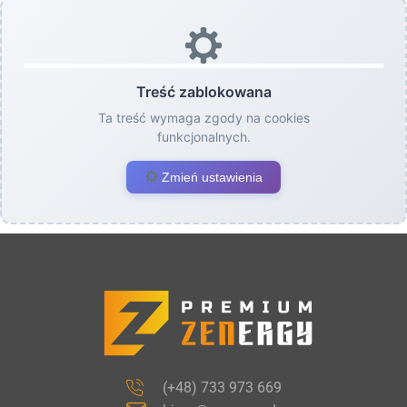
Treść zablokowana
Ta treść wymaga zgody na cookies
funkcjonalnych.
Zmień ustawienia
(+48) 733 973 669