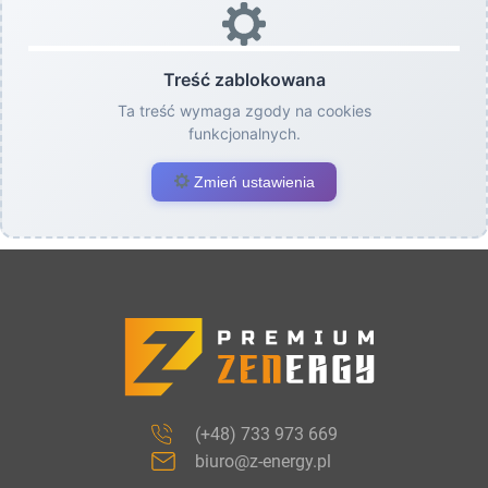
Treść zablokowana
Ta treść wymaga zgody na cookies
funkcjonalnych.
Zmień ustawienia
(+48) 733 973 669
biuro@z-energy.pl