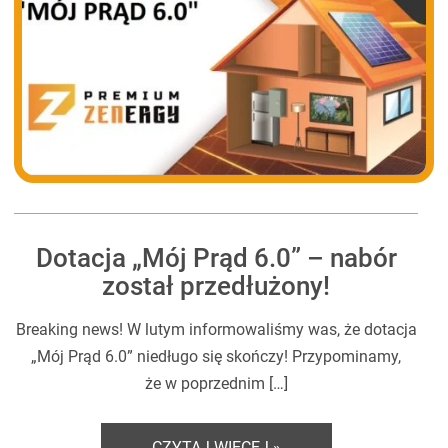
Dotacja „Mój Prąd 6.0” – nabór
został przedłużony!
Breaking news! W lutym informowaliśmy was, że dotacja
„Mój Prąd 6.0” niedługo się skończy! Przypominamy,
że w poprzednim […]
CZYTAJ WIĘCEJ »