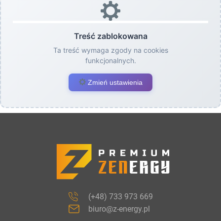
Treść zablokowana
Ta treść wymaga zgody na cookies
funkcjonalnych.
Zmień ustawienia
(+48) 733 973 669
biuro@z-energy.pl