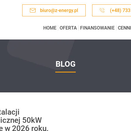
biuro@z-energy.pl
(+48) 733
HOME
OFERTA
FINANSOWANIE
CENN
BLOG
talacji
aicznej 50kW
e w 2026 roku.