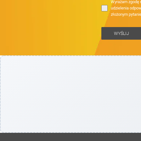
Wyrażam zgodę n
udzielenia odpow
złożonym pytani
WYŚLIJ