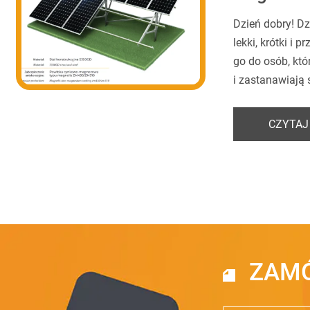
Dzień dobry! Dz
lekki, krótki i p
go do osób, któ
i zastanawiają s
CZYTAJ
ZAMÓ