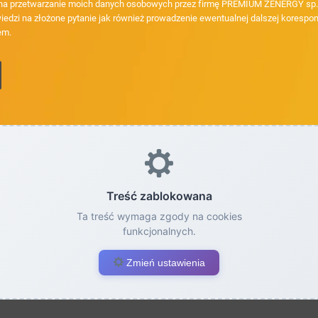
a przetwarzanie moich danych osobowych przez firmę PREMIUM ZENERGY sp. z
iedzi na złożone pytanie jak również prowadzenie ewentualnej dalszej korespon
em.
Treść zablokowana
Ta treść wymaga zgody na cookies
funkcjonalnych.
Zmień ustawienia