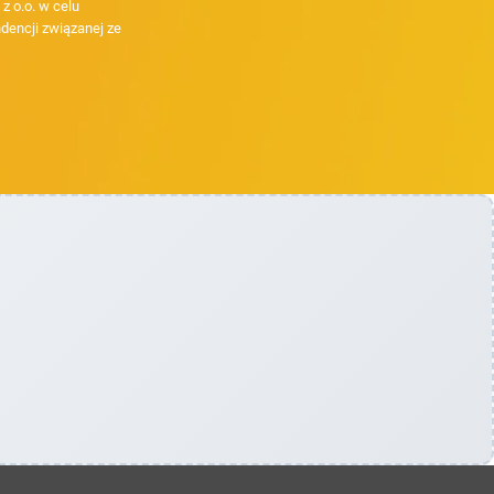
 o.o. w celu
dencji związanej ze