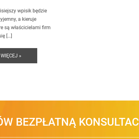
isiejszy wpisik będzie
rzyjemny, a kieruje
re są właścicielami firm
ię […]
 WIĘCEJ »
W BEZPŁATNĄ KONSULTAC