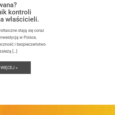
wana?
k kontroli
a właścicieli.
oltaiczne stają się coraz
inwestycją w Polsce,
teczność i bezpieczeństwo
zależą […]
 WIĘCEJ »