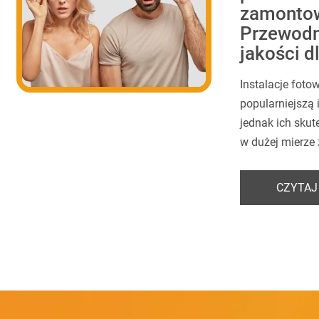
zamonto
Przewodni
jakości dl
Instalacje fotow
popularniejszą 
jednak ich sku
w dużej mierze 
CZYTAJ