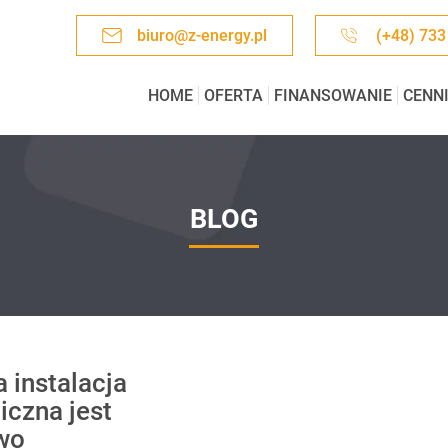
biuro@z-energy.pl
(+48) 733
HOME
OFERTA
FINANSOWANIE
CENN
BLOG
 instalacja
iczna jest
wo