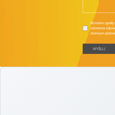
Wyrażam zgodę n
udzielenia odpow
złożonym pytani
WYŚLIJ