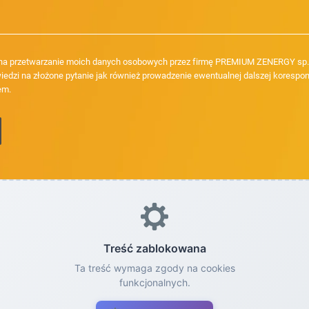
a przetwarzanie moich danych osobowych przez firmę PREMIUM ZENERGY sp. z
iedzi na złożone pytanie jak również prowadzenie ewentualnej dalszej korespon
em.
Treść zablokowana
Ta treść wymaga zgody na cookies
funkcjonalnych.