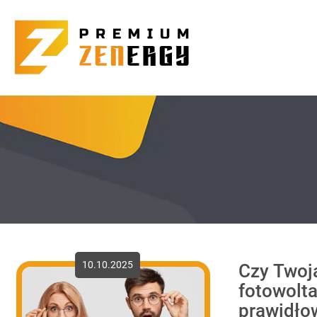
10.10.2025
Czy Twoja
fotowolta
prawidło