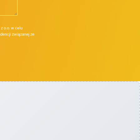
 o.o. w celu
dencji związanej ze