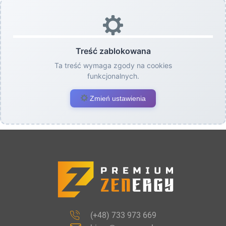
Treść zablokowana
Ta treść wymaga zgody na cookies
funkcjonalnych.
Zmień ustawienia
(+48) 733 973 669