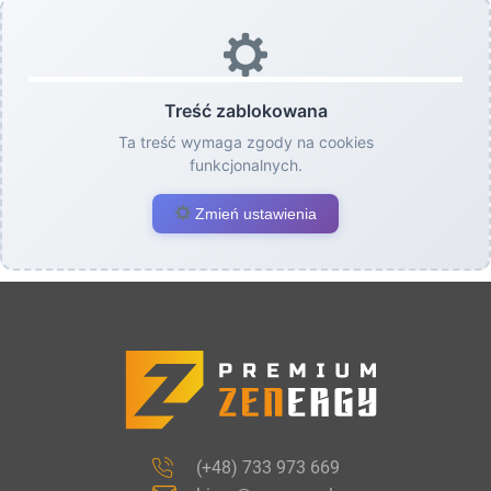
Treść zablokowana
Ta treść wymaga zgody na cookies
funkcjonalnych.
Zmień ustawienia
(+48) 733 973 669