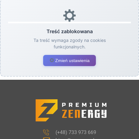
Treść zablokowana
Ta treść wymaga zgody na cookies
funkcjonalnych.
Zmień ustawienia
(+48) 733 973 669