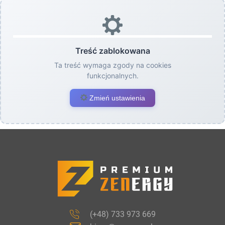
Treść zablokowana
Ta treść wymaga zgody na cookies
funkcjonalnych.
Zmień ustawienia
(+48) 733 973 669