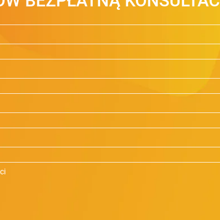
W BEZPŁATNĄ KONSULTAC