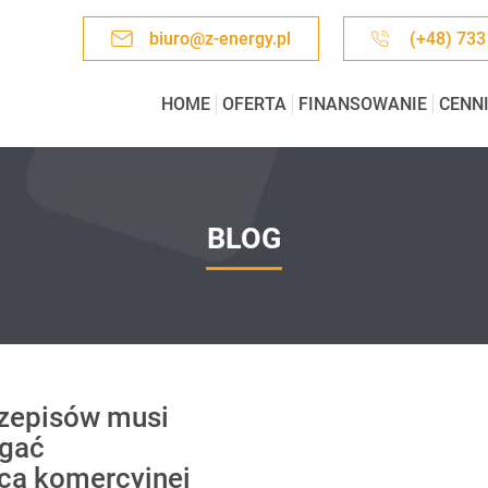
biuro@z-energy.pl
(+48) 733
HOME
OFERTA
FINANSOWANIE
CENN
BLOG
rzepisów musi
egać
a komercyjnej