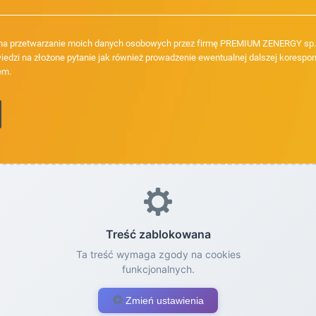
a przetwarzanie moich danych osobowych przez firmę PREMIUM ZENERGY sp. z
iedzi na złożone pytanie jak również prowadzenie ewentualnej dalszej korespon
em.
Treść zablokowana
Ta treść wymaga zgody na cookies
funkcjonalnych.
Zmień ustawienia