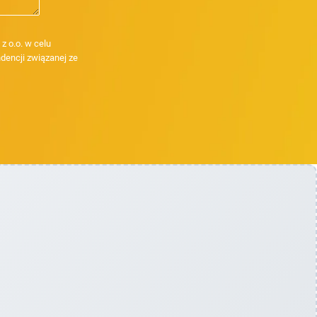
 o.o. w celu
dencji związanej ze