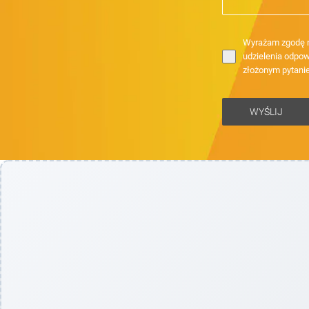
Wyrażam zgodę n
udzielenia odpow
złożonym pytani
WYŚLIJ