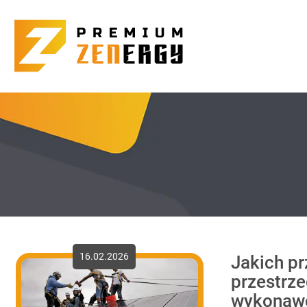
16.02.2026
Jakich p
przestrz
wykonawc