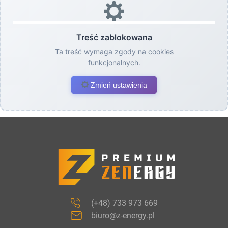
Treść zablokowana
Ta treść wymaga zgody na cookies
funkcjonalnych.
Zmień ustawienia
(+48) 733 973 669
biuro@z-energy.pl