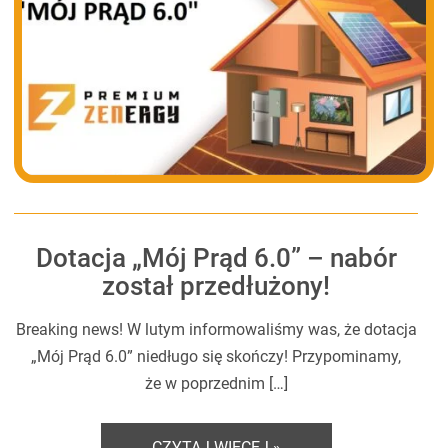
Dotacja „Mój Prąd 6.0” – nabór
został przedłużony!
Breaking news! W lutym informowaliśmy was, że dotacja
„Mój Prąd 6.0” niedługo się skończy! Przypominamy,
że w poprzednim […]
CZYTAJ WIĘCEJ »