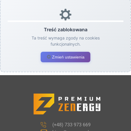
Treść zablokowana
Ta treść wymaga zgody na cookies
funkcjonalnych.
Zmień ustawienia
(+48) 733 973 669