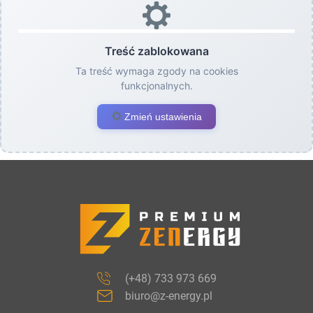
Treść zablokowana
Ta treść wymaga zgody na cookies
funkcjonalnych.
Zmień ustawienia
(+48) 733 973 669
biuro@z-energy.pl