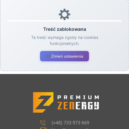
Treść zablokowana
Ta treść wymaga zgody na cookies
funkcjonalnych.
Zmień ustawienia
(+48) 733 973 669