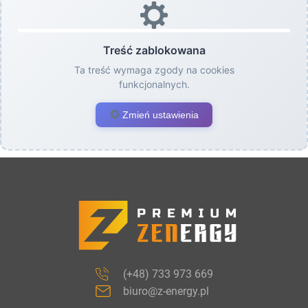
Treść zablokowana
Ta treść wymaga zgody na cookies
funkcjonalnych.
Zmień ustawienia
(+48) 733 973 669
biuro@z-energy.pl