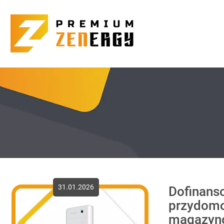
31.01.2026
Dofinans
przydom
magazynó