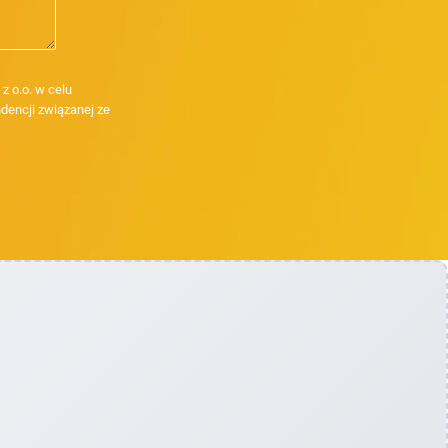
 o.o. w celu
dencji związanej ze