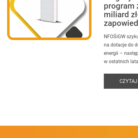
program 
miliard z
zapowied
NFOŚiGW szykuj
na dotacje do
energii – nast
w ostatnich lat
CZYTAJ