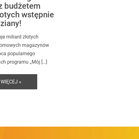
z budżetem
łotych wstępnie
ziany!
e miliard złotych
 domowych magazynów
ępca popularnego
ach programu „Mój […]
 WIĘCEJ »