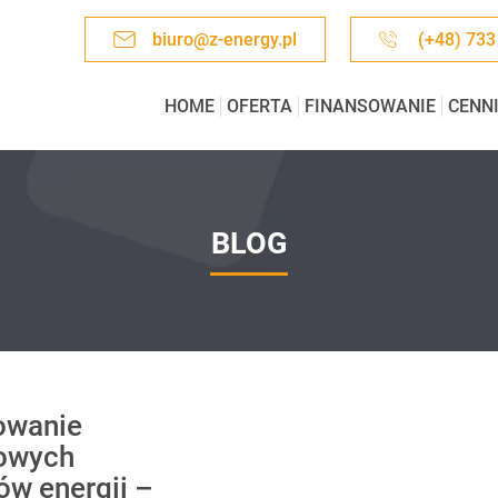
biuro@z-energy.pl
(+48) 733
HOME
OFERTA
FINANSOWANIE
CENN
BLOG
owanie
owych
w energii –