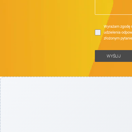
Wyrażam zgodę n
udzielenia odpow
złożonym pytani
WYŚLIJ