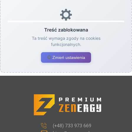
Treść zablokowana
Ta treść wymaga zgody na cookies
funkcjonalnych.
Zmień ustawienia
(+48) 733 973 669