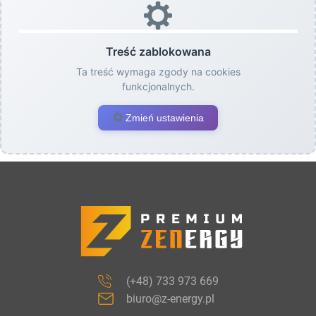
Treść zablokowana
Ta treść wymaga zgody na cookies
funkcjonalnych.
Zmień ustawienia
(+48) 733 973 669
biuro@z-energy.pl