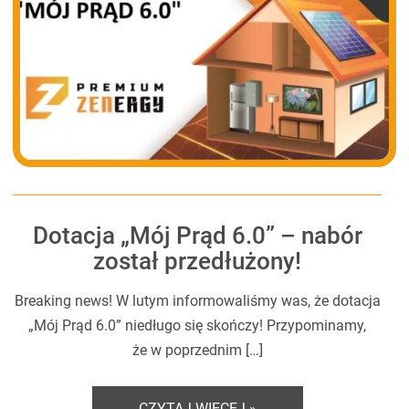
Dotacja „Mój Prąd 6.0” – nabór
został przedłużony!
Breaking news! W lutym informowaliśmy was, że dotacja
„Mój Prąd 6.0” niedługo się skończy! Przypominamy,
że w poprzednim […]
CZYTAJ WIĘCEJ »