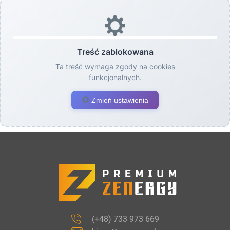
Treść zablokowana
Ta treść wymaga zgody na cookies
funkcjonalnych.
Zmień ustawienia
(+48) 733 973 669