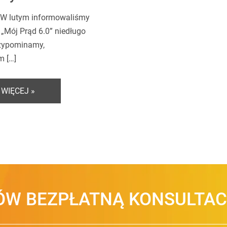
 W lutym informowaliśmy
 „Mój Prąd 6.0” niedługo
rzypominamy,
m […]
 WIĘCEJ »
W BEZPŁATNĄ KONSULTAC