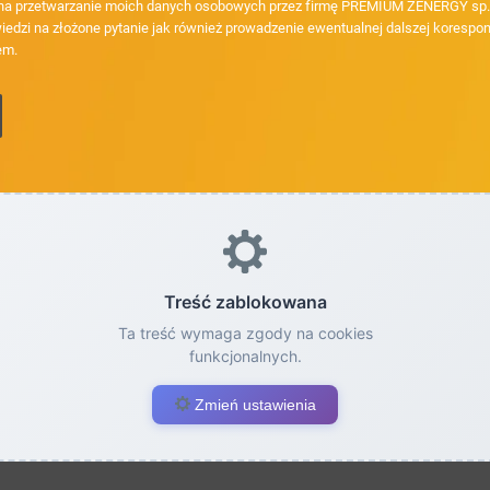
a przetwarzanie moich danych osobowych przez firmę PREMIUM ZENERGY sp. z
iedzi na złożone pytanie jak również prowadzenie ewentualnej dalszej korespon
em.
Treść zablokowana
Ta treść wymaga zgody na cookies
funkcjonalnych.
Zmień ustawienia