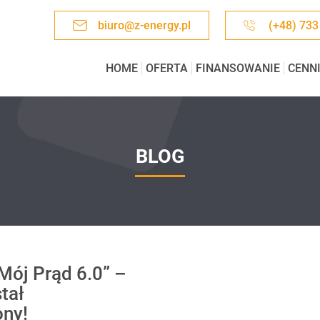
biuro@z-energy.pl
(+48) 733
HOME
OFERTA
FINANSOWANIE
CENN
BLOG
Mój Prąd 6.0” –
tał
ony!