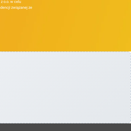
 o.o. w celu
dencji związanej ze