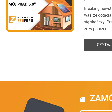
Breaking news!
was, że dotacja
się skończy! P
że w poprzedni
CZYTAJ
ZAMÓ