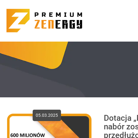
05.03.2025
Dotacja „
nabór zos
przedłuż