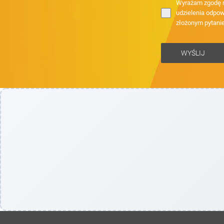
Wyrażam zgodę n
udzielenia odpow
złożonym pytani
WYŚLIJ