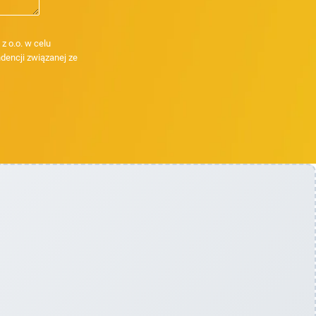
 o.o. w celu
dencji związanej ze