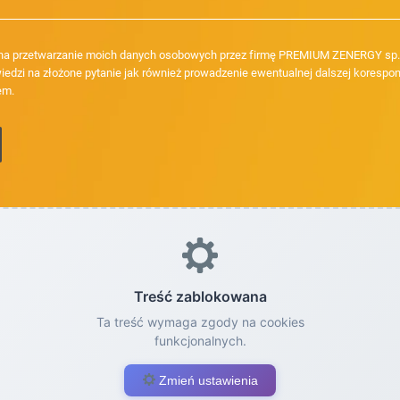
a przetwarzanie moich danych osobowych przez firmę PREMIUM ZENERGY sp. z
iedzi na złożone pytanie jak również prowadzenie ewentualnej dalszej korespon
em.
Treść zablokowana
Ta treść wymaga zgody na cookies
funkcjonalnych.
Zmień ustawienia