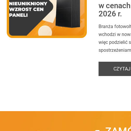
w cenach
2026 r.
Branża fotowolt
wchodzi w nową
więc podzielić s
spostrzeżeniami
CZYTAJ