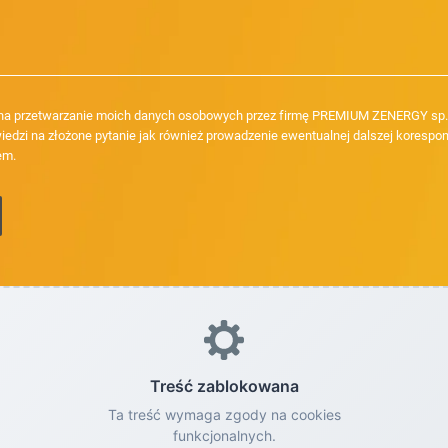
a przetwarzanie moich danych osobowych przez firmę PREMIUM ZENERGY sp. z
iedzi na złożone pytanie jak również prowadzenie ewentualnej dalszej korespon
em.
Treść zablokowana
Ta treść wymaga zgody na cookies
funkcjonalnych.