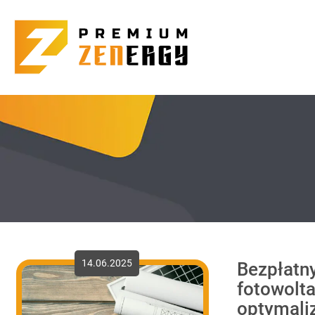
14.06.2025
Bezpłatn
fotowolta
optymali