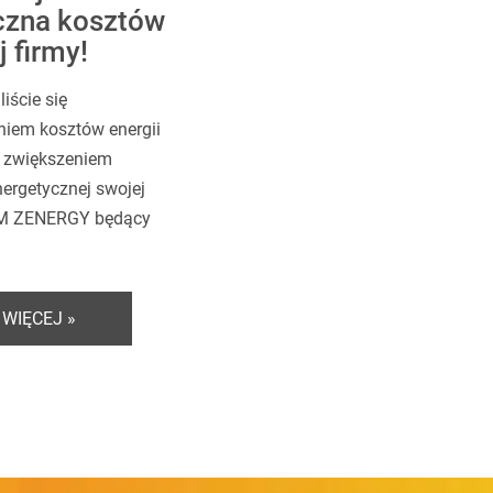
czna kosztów
j firmy!
iście się
iem kosztów energii
 zwiększeniem
ergetycznej swojej
UM ZENERGY będący
 WIĘCEJ »