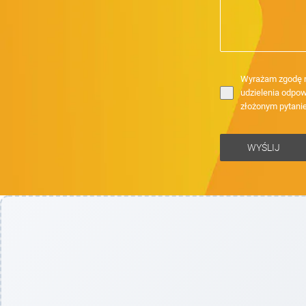
Wyrażam zgodę n
udzielenia odpow
złożonym pytani
WYŚLIJ