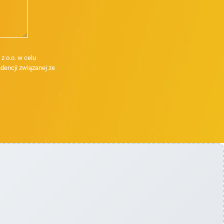
 o.o. w celu
dencji związanej ze