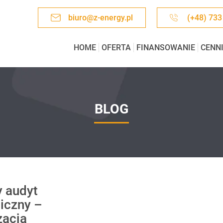
biuro@z-energy.pl
(+48) 733
HOME
OFERTA
FINANSOWANIE
CENN
BLOG
y audyt
iczny –
zacja