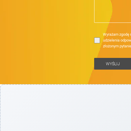
Wyrażam zgodę n
udzielenia odpow
złożonym pytani
WYŚLIJ