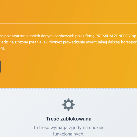
a przetwarzanie moich danych osobowych przez firmę PREMIUM ZENERGY sp. z
iedzi na złożone pytanie jak również prowadzenie ewentualnej dalszej korespon
em.
Treść zablokowana
Ta treść wymaga zgody na cookies
funkcjonalnych.