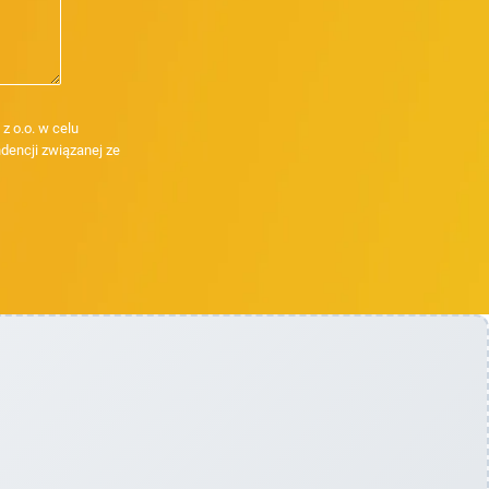
 o.o. w celu
dencji związanej ze