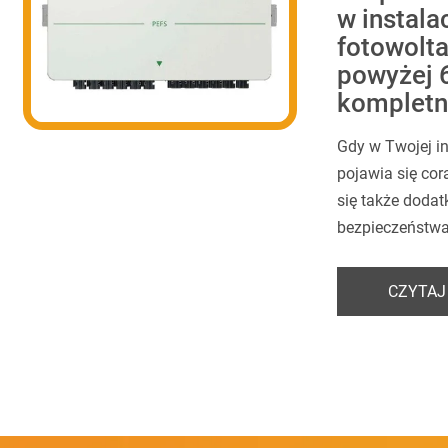
w instala
fotowolt
powyżej 
kompletn
Gdy w Twojej in
pojawia się cor
się także doda
bezpieczeństwa.
CZYTAJ