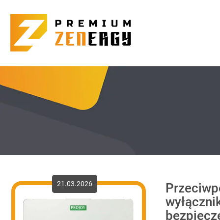
21.03.2026
Przeciwp
wyłączni
bezpiecz