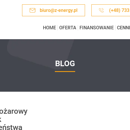
biuro@z-energy.pl
(+48) 733
HOME
OFERTA
FINANSOWANIE
CENN
BLOG
ożarowy
k
eństwa