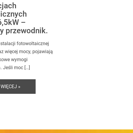
cjach
aicznych
6,5kW –
y przewodnik.
stalacji fotowoltaicznej
az więcej mocy, pojawiają
tkowe wymogi
 Jeśli moc […]
 WIĘCEJ »