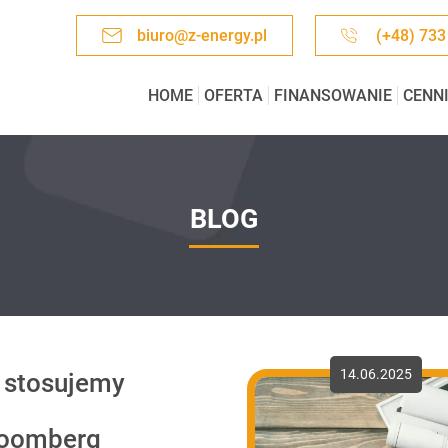
biuro@z-energy.pl
(+48) 733
HOME
OFERTA
FINANSOWANIE
CENN
BLOG
14.06.2025
 stosujemy
Bloomberg