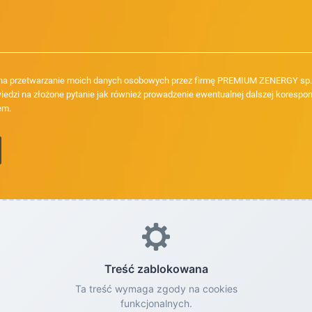
a przetwarzanie moich danych osobowych przez firmę PREMIUM ZENERGY sp. z
iedzi na złożone pytanie jak również prowadzenie ewentualnej dalszej korespon
em.
Treść zablokowana
Ta treść wymaga zgody na cookies
funkcjonalnych.