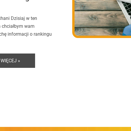
hani Dzisiaj w ten
eń chciałbym wam
chę informacji o rankingu
 WIĘCEJ »