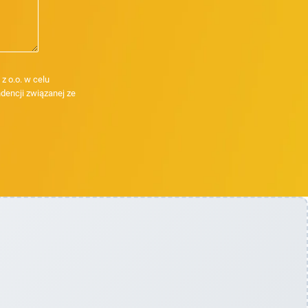
 o.o. w celu
dencji związanej ze