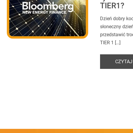
TIER1?
Dzień dobry koc
słoneczny dzi
przedstawić tro
TIER 1 […]
CZYTAJ