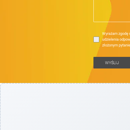
Wyrażam zgodę n
udzielenia odpow
złożonym pytani
WYŚLIJ