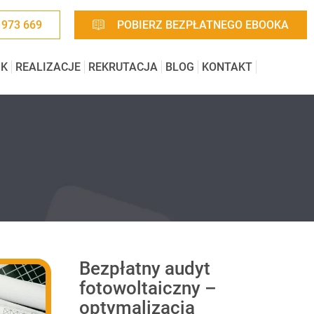
 973 669
POBIERZ BEZPŁATNEGO EBOOKA
IK
REALIZACJE
REKRUTACJA
BLOG
KONTAKT
Bezpłatny audyt
fotowoltaiczny –
optymalizacja