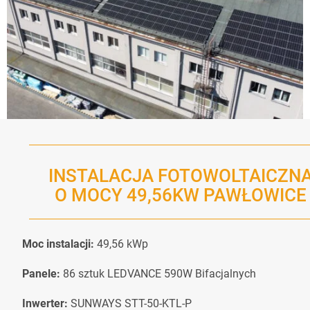
INSTALACJA FOTOWOLTAICZN
O MOCY 49,56KW PAWŁOWICE
Moc instalacji:
49,56 kWp
Panele:
86 sztuk LEDVANCE 590W Bifacjalnych
Inwerter:
SUNWAYS STT-50-KTL-P