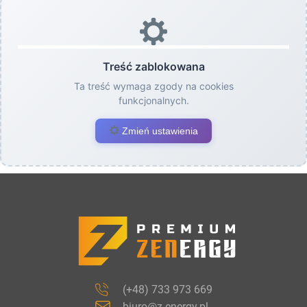
Treść zablokowana
Ta treść wymaga zgody na cookies
funkcjonalnych.
Zmień ustawienia
(+48) 733 973 669
biuro@z-energy.pl